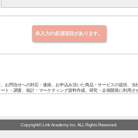
は、お問合せへの対応・連絡、お申込み頂いた商品・サービスの提供、当
ケート・調査、統計・マーケティング資料作成、研究・企画開発に利用さ
他に利用または提供することはありません。
を委託する場合は、当社の厳正な管理の下で行います。必須項目にご記入
合があります。ご本人の個人情報について、利用目的の通知、開示、内容
停止のご希望がございましたら、個人情報取扱い窓口までご連絡下さい。
Copyright© Link Academy Inc. ALL Rights Reserved.
情報取扱い窓口
日祝日・年末年始を除く）