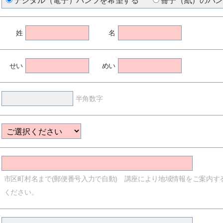
デジタル（電子）パンフを希望する
冊子（紙）のパ
姓
名
せい
めい
半角数字
市区町村名まで(郵便番号入力で自動) 講座により地域情報をご案内す
ください。