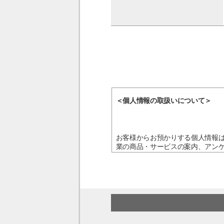
＜個人情報の取扱いについて＞
お客様からお預かりする個人情報
業の商品・サービスの案内、アン
き、ご本人の同意を得ることなく
個人情報の取扱いの全部又は一部
への対応・お申込みが行えない場
止、消去および第三者への提供の
株式会社リンクアカデミー 個人
TEL：03-6853-8066
受付時間：10:00～17:00（土