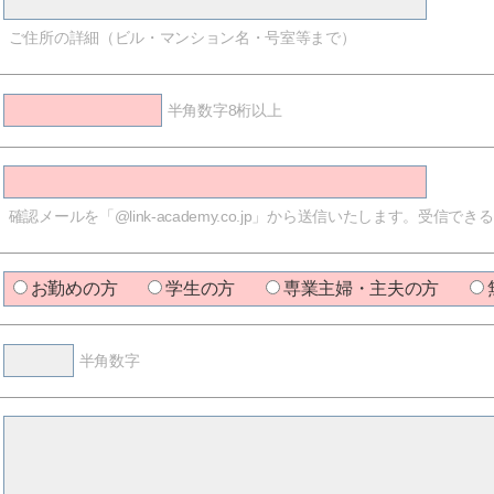
ご住所の詳細（ビル・マンション名・号室等まで）
半角数字8桁以上
確認メールを「@link-academy.co.jp」から送信いたします。受
お勤めの方
学生の方
専業主婦・主夫の方
半角数字