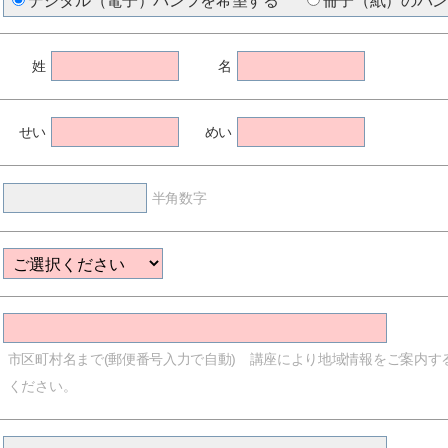
デジタル（電子）パンフを希望する
冊子（紙）のパ
姓
名
せい
めい
半角数字
市区町村名まで(郵便番号入力で自動) 講座により地域情報をご案内す
ください。