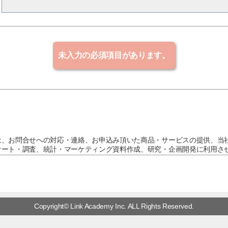
は、お問合せへの対応・連絡、お申込み頂いた商品・サービスの提供、当
ケート・調査、統計・マーケティング資料作成、研究・企画開発に利用さ
他に利用または提供することはありません。
を委託する場合は、当社の厳正な管理の下で行います。必須項目にご記入
合があります。ご本人の個人情報について、利用目的の通知、開示、内容
停止のご希望がございましたら、個人情報取扱い窓口までご連絡下さい。
Copyright© Link Academy Inc. ALL Rights Reserved.
情報取扱い窓口
日祝日・年末年始を除く）