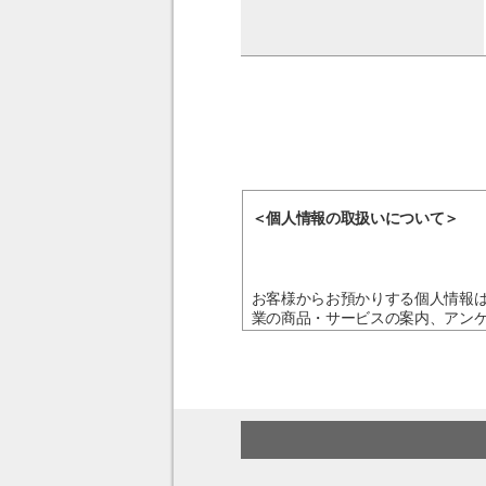
＜個人情報の取扱いについて＞
お客様からお預かりする個人情報
業の商品・サービスの案内、アン
き、ご本人の同意を得ることなく
個人情報の取扱いの全部又は一部
への対応・お申込みが行えない場
止、消去および第三者への提供の
株式会社リンクアカデミー 個人
TEL：03-6853-8066
受付時間：10:00～17:00（土