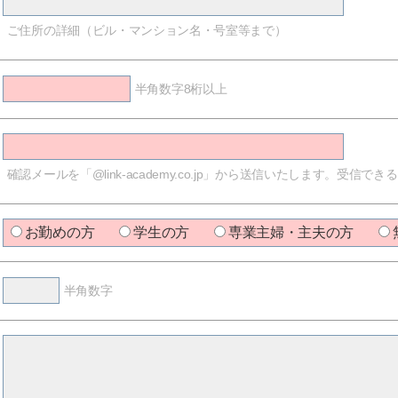
ご住所の詳細（ビル・マンション名・号室等まで）
半角数字8桁以上
確認メールを「@link-academy.co.jp」から送信いたします。受
お勤めの方
学生の方
専業主婦・主夫の方
半角数字