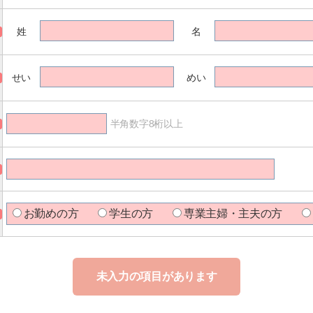
姓
名
せい
めい
半角数字8桁以上
お勤めの方
学生の方
専業主婦・主夫の方
未入力の項目があります