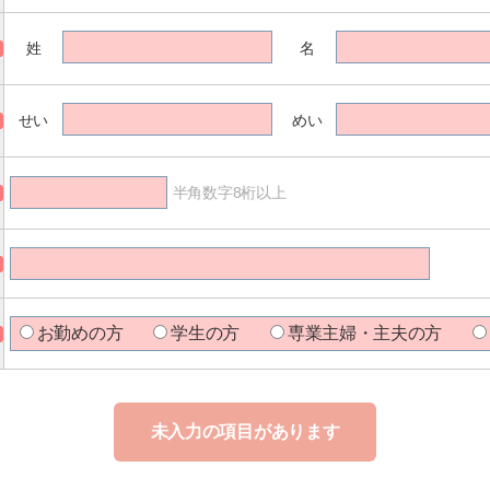
姓
名
せい
めい
半角数字8桁以上
お勤めの方
学生の方
専業主婦・主夫の方
未入力の項目があります